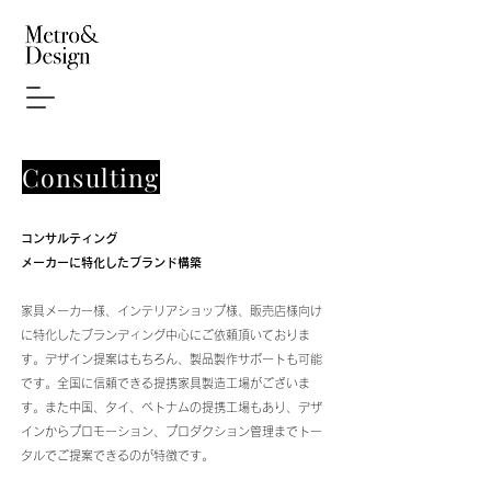
Consulting
コンサルティング
メーカーに特化したブランド構築
家具メーカー様、インテリアショップ様、販売店様向け
に特化したブランディング中心にご依頼頂いておりま
す
。デザイン提案はもちろん、製品製作サポートも可能
です。
全国に信頼できる提携家具製造工場がございま
す。また中国、タイ、ベトナムの提携工場もあり、デザ
インからプロモーション、プロダクション管理までトー
タルでご提案できるのが特徴です。