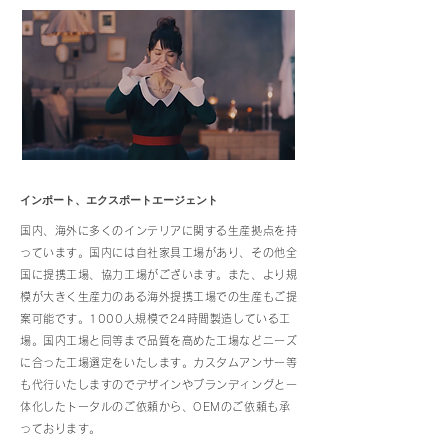
インポート、エクスポートエージェント
国内、海外に多くのインテリアに関する生産拠点を持
っています。国内には自社家具工場があり、その他全
国に提携工場、協力工場がございます。
また、
より規
模が大きく生産力のある海外提携工場での生産もご提
案可能です。1000人規模で24時間製造している工
場。国内工場と同等まで品質を高めた工場などニーズ
に合った工場選定をいたします。カスタムアンサー等
も代行いたしますのでデザインやブランディングと一
体化したトータルのご依頼から、OEMのご依頼も承
っております。